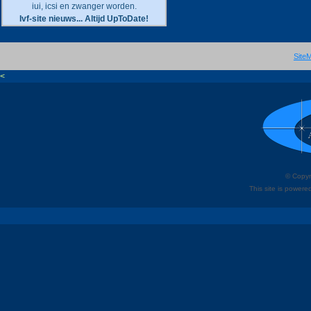
iui, icsi en zwanger worden.
Ivf-site nieuws... Altijd UpToDate!
Site
<
© Copyri
This site is power