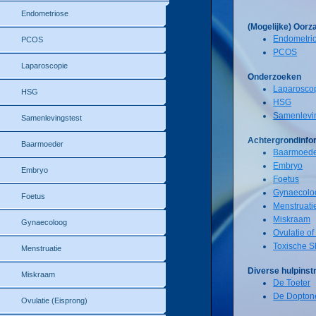
Endometriose
(Mogelijke) Oorz
Endometri
PCOS
PCOS
Laparoscopie
Onderzoeken
Laparosco
HSG
HSG
Samenlevin
Samenlevingstest
Achtergrondinfo
Baarmoeder
Baarmoed
Embryo
Embryo
Foetus
Gynaecolo
Foetus
Menstruati
Miskraam
Gynaecoloog
Ovulatie of
Toxische 
Menstruatie
Diverse hulpins
Miskraam
De Toeter
De Dopton
Ovulatie (Eisprong)