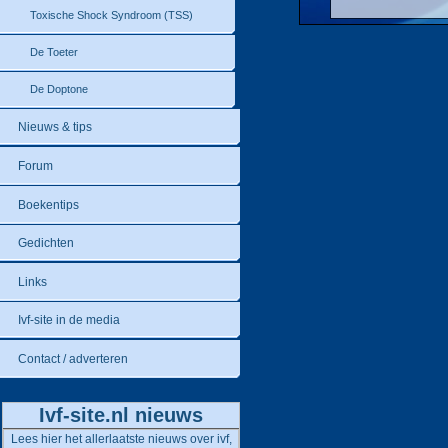
Toxische Shock Syndroom (TSS)
De Toeter
De Doptone
Nieuws & tips
Forum
Boekentips
Gedichten
Links
Ivf-site in de media
Contact / adverteren
Ivf-site.nl nieuws
Lees hier het allerlaatste nieuws over ivf,