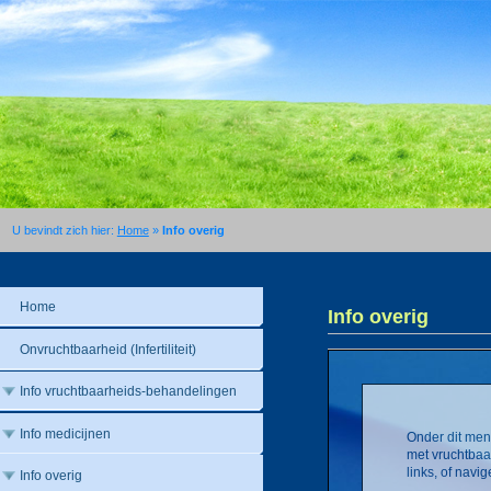
U bevindt zich hier:
Home
»
Info overig
Home
Info overig
Onvruchtbaarheid (Infertiliteit)
Info vruchtbaarheids-behandelingen
Info medicijnen
Onder dit men
met vruchtbaa
links, of navi
Info overig