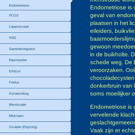
Endometriose
Endometriose is 
geval van endome
PCOS
plaatsen in het 
Laparoscopie
eileiders, buikvl
baarmoederslijmv
HSG
gewoon meedoen m
Samenlevingstest
in de buikholte. 
Baarmoeder
schede weg. De b
veroorzaken. Ook
Embryo
chocoladecysten o
Foetus
donkerbruin van 
soms moeilijker 
Gynaecoloog
Menstruatie
Endometriose is
vervelende klacht
Miskraam
geslachtgemeensc
Ovulatie (Eisprong)
Vaak zijn er ech