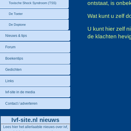
ontstaat, is onbe
Toxische Shock Syndroom (TSS)
De Toeter
Wat kunt u zelf 
De Doptone
U kunt hier zelf 
de klachten hevi
Nieuws & tips
Forum
Boekentips
Gedichten
Links
Ivf-site in de media
Contact / adverteren
Ivf-site.nl nieuws
Lees hier het allerlaatste nieuws over ivf,