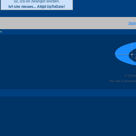
iui, icsi en zwanger worden.
Ivf-site nieuws... Altijd UpToDate!
Site
<
© Copyri
This site is power