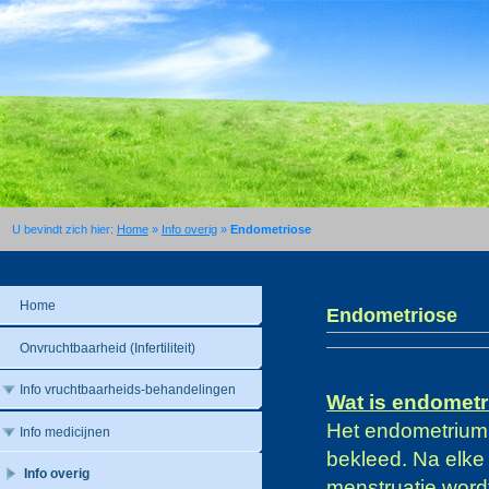
U bevindt zich hier:
Home
»
Info overig
»
Endometriose
Home
Endometriose
Onvruchtbaarheid (Infertiliteit)
Info vruchtbaarheids-behandelingen
Wat is endomet
Het endometrium 
Info medicijnen
bekleed. Na elke 
Info overig
menstruatie word